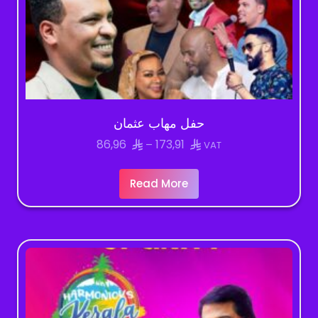
حفل مهاب عثمان
Price
86,96
173,91
–
VAT
range:
86,96
Read More
through
173,91