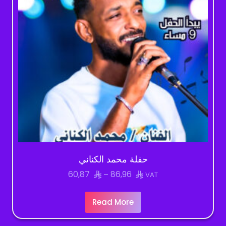
حفلة محمد الكناني
Price
60,87
86,96
–
VAT
range:
60,87
Read More
through
86,96