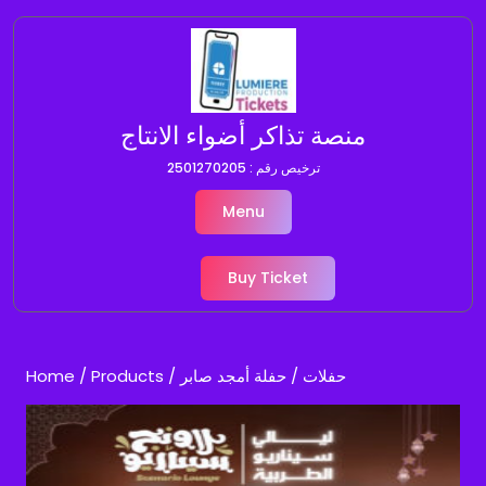
Skip
to
content
منصة تذاكر أضواء الانتاج
ترخيص رقم : 2501270205
Menu
Buy Ticket
Home
/
Products
/
/ حفلة أمجد صابر
حفلات