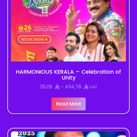
HARMONIOUS KERALA – Celebration of
Unity
Price
26,09
434,78
–
VAT
range:
26,09
Read More
through
434,78